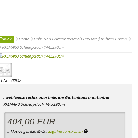
Home
Holz- und Gartenhäuser als Bausatz für Ihren Garten
Zurück
PALMAKO Schleppdach 144x290cm
rt-Nr.:
78932
. wahlweise rechts oder links am Gartenhaus montierbar
PALMAKO Schleppdach 144x290cm
404,00
EUR
zzgl. Versandkosten :: Für d
inklusive gesetzl. MwSt.
zzgl. Versandkosten