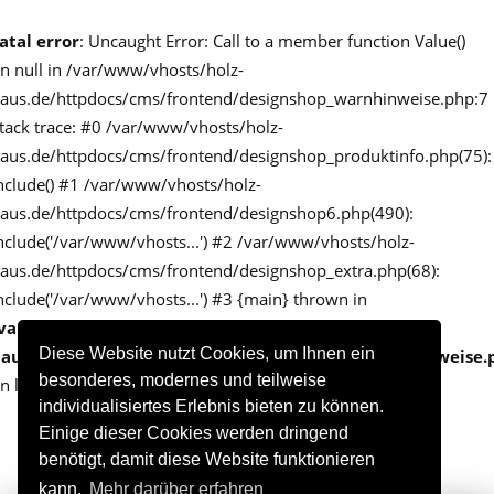
atal error
: Uncaught Error: Call to a member function Value()
n null in /var/www/vhosts/holz-
aus.de/httpdocs/cms/frontend/designshop_warnhinweise.php:7
tack trace: #0 /var/www/vhosts/holz-
aus.de/httpdocs/cms/frontend/designshop_produktinfo.php(75):
nclude() #1 /var/www/vhosts/holz-
aus.de/httpdocs/cms/frontend/designshop6.php(490):
nclude('/var/www/vhosts...') #2 /var/www/vhosts/holz-
aus.de/httpdocs/cms/frontend/designshop_extra.php(68):
nclude('/var/www/vhosts...') #3 {main} thrown in
var/www/vhosts/holz-
Diese Website nutzt Cookies, um Ihnen ein
aus.de/httpdocs/cms/frontend/designshop_warnhinweise.
besonderes, modernes und teilweise
n line
7
individualisiertes Erlebnis bieten zu können.
Einige dieser Cookies werden dringend
benötigt, damit diese Website funktionieren
kann.
Mehr darüber erfahren