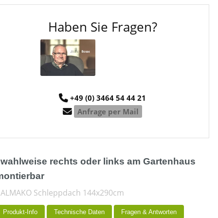
Haben Sie Fragen?
+49 (0) 3464 54 44 21
Anfrage per Mail
. wahlweise rechts oder links am Gartenhaus
montierbar
PALMAKO Schleppdach 144x290cm
Produkt-Info
Technische Daten
Fragen & Antworten